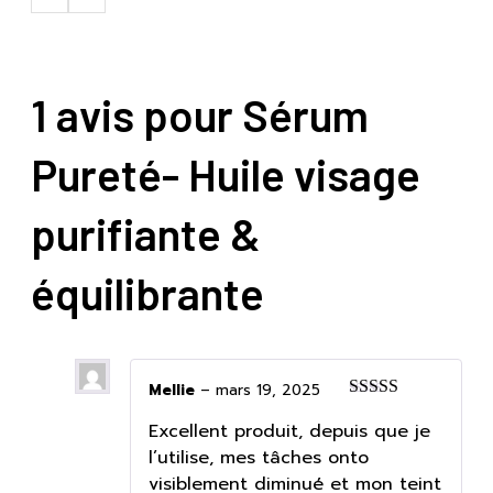
1 avis pour
Sérum
Pureté- Huile visage
purifiante &
équilibrante
Mellie
–
mars 19, 2025
Note
5
sur 5
Excellent produit, depuis que je
l’utilise, mes tâches onto
visiblement diminué et mon teint