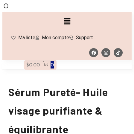
Ma liste
Mon compte
Support
$
0.00
0
Sérum Pureté- Huile
visage purifiante &
équilibrante