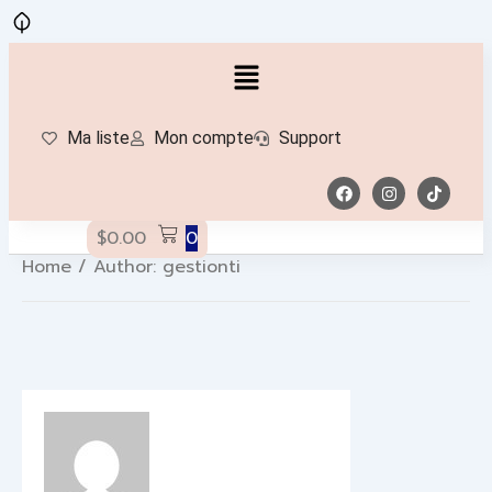
Ma liste
Mon compte
Support
$
0.00
0
Home
/ Author: gestionti