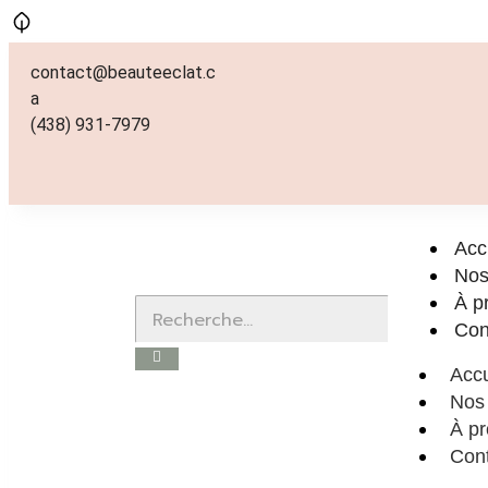
contact@beauteeclat.c
a
(438) 931-7979
Acc
Nos
À p
Con
Accu
Nos 
À p
Con