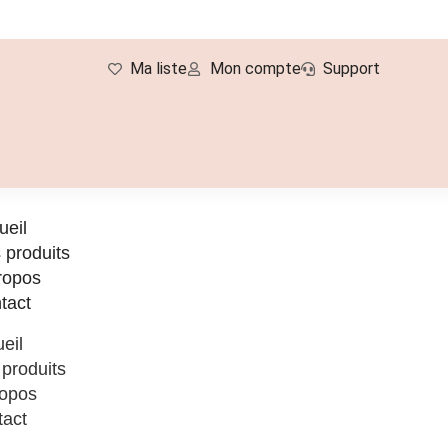
Ma liste
Mon compte
Support
ueil
 produits
ropos
tact
eil
produits
ropos
tact